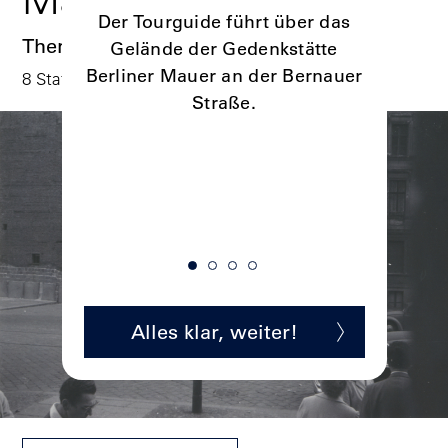
n zur
Der Tourguide führt über das
Themenführung
ides,
Gelände der Gedenkstätte
Vier dig
efreiheit
Berliner Mauer an der Bernauer
8 Stationen I ca. 60 Min.
Entdec
sind hier
Straße.
k
st.
ionen
Alles klar, weiter!