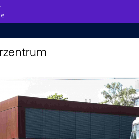
r
de
rzentrum