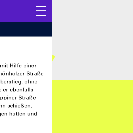
Menü
it Hilfe einer
hönholzer Straße
überstieg, ohne
 er ebenfalls
ppiner Straße
ihn schießen,
agen hatten und