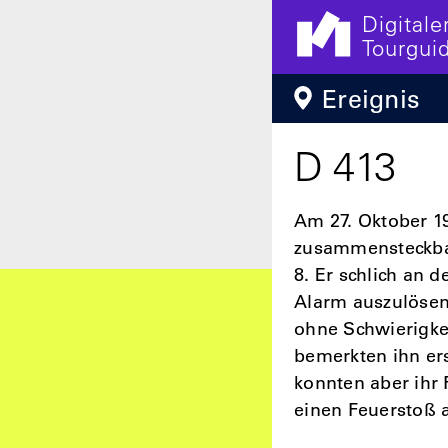
Digitale
Tourgui
Direkt zum Inhalt
Ereignis
D 413
Am 27. Oktober 1
zusammensteckbar
8. Er schlich an 
Alarm auszulösen.
ohne Schwierigke
bemerkten ihn ers
konnten aber ihr 
einen Feuerstoß 