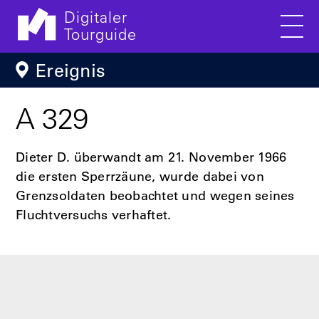
Digitaler
Tourguide
Men
Direkt zum Inhalt
Ereignis
A 329
Dieter D. überwandt am 21. November 1966
die ersten Sperrzäune, wurde dabei von
Grenzsoldaten beobachtet und wegen seines
Fluchtversuchs verhaftet.