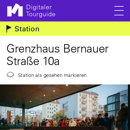
Digitaler
Tourguide
Men
Direkt zum Inhalt
Station
Grenzhaus Bernauer
Straße 10a
Station als gesehen markieren