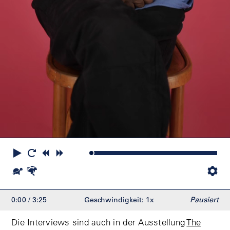
Abspielen
Neustart
Zurück
Vorwärts
springen
springen
Langsamer
Schneller
Ei
0:00
/ 3:25
Geschwindigkeit: 1x
Pausiert
Die Interviews sind auch in der Ausstellung
The