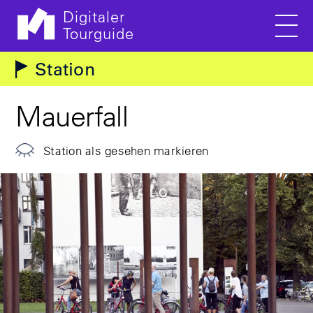
Digitaler
Tourguide
Men
Direkt zum Inhalt
Station
Mauerfall
Station als gesehen markieren