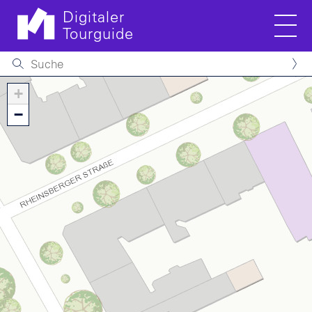
Digitaler
Tourguide
Men
Direkt zum Inhalt
+
−