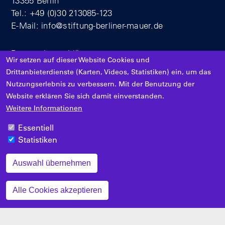
13355 Berlin
Tel.: +49 (0)30 213085-123
E-Mail:
info@stiftung-berliner-mauer.de
Datenschutzerklärung
Wir setzen auf dieser Website Cookies und
Impressum
Drittanbieterdienste (Karten, Videos, Statistiken) ein, um das
Nutzungserlebnis zu verbessern. Mit der Benutzung der
Website erklären Sie sich damit einverstanden.
Weitere Informationen
Essentiell
Gefördert von
Statistiken
Auswahl übernehmen
Zustimmung zurückziehen
Alle Cookies akzeptieren
Filter